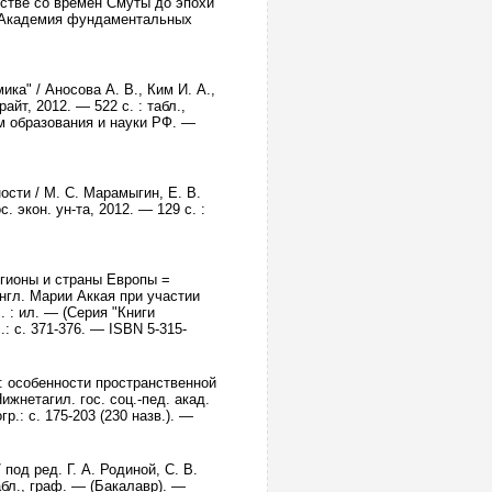
стве со времен Смуты до эпохи
— (Академия фундаментальных
ка" / Аносова А. В., Ким И. А.,
айт, 2012. — 522 с. : табл.,
м образования и науки РФ. —
сти / М. С. Марамыгин, Е. В.
. экон. ун-та, 2012. — 129 с. :
егионы и страны Европы =
англ. Марии Аккая при участии
 : ил. — (Серия "Книги
: с. 371-376. — ISBN 5-315-
.: особенности пространственной
ижнетагил. гос. соц.-пед. акад.
гр.: с. 175-203 (230 назв.). —
под ред. Г. А. Родиной, С. В.
абл., граф. — (Бакалавр). —