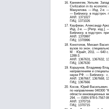
Каннингем, Уильям. Запад
Civilization in its econom
Мануилова. — Изд. 2-е. — 
— Библиогр. в подстроч. 
АНЛ: 1371027
ГИЦ: 1371026
Кауфман, Александр Аркад
Изд. 2-е. — [Репр. изд.]
Библиогр. в подстроч. при
АНЛ: 1370997
ГИЦ: 1370996
Конотопов, Михаил Василь
вузов по экон. специально
М. : Юрайт, 2011. — 640 с
1288-3.
АНЛ: 1367631, 1367632, 1
ГИЦ: 1367630
Коршунов, Владимир Влади
направлениям и специальн
науки РФ. — Библиогр.: с.
АНЛ: 1367667, 1367668, 13
ГИЦ: 1367666
Косов, Юрий Васильевич.
по направлению 040300 "Ко
области инновационных ме
294. — ISBN 978-5-7567-06
АНЛ: 1370716
ГИЦ: 1370715