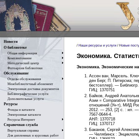
Новости
/
Наши ресурсы и услуги
/
Новые пост
О библиотеке
Общая информация
Экономика. Статист
Комплектование
Методический центр
Экономика. Экономические нау
Фотоархив библиотеки
Обслуживание
Ассен ван, Марсель. Ключ
Отделы обслуживания
ден Берг, П. Питерсма; пе
Межбиблиотечный абонемент
бестселлер). — Библиогр. 
Электронная доставка документов
ГИЦ: 1370751
Библиографические услуги
Байков, Андрей Анатольев
Дополнительные услуги
Азии = Comparative Integr
Ресурсы
отношений (Ун-т), МИД Рос
2012. — 253, [2] с. : ил.
Фонды и каталоги
7567-0644-4.
Электронные каталоги
АНЛ: 1370718
Ресурсы Интернет
ГИЦ: 1370717
Справочная служба
Баканов, Сергей Алексеев
Виртуальная справка
— Челябинск : Энциклопеди
Для дипломных и курсовых работ
ГИЦ: 1366523