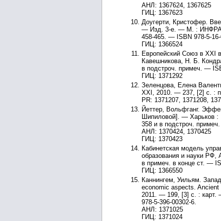
АНЛ: 1367624, 1367625
ГИЦ: 1367623
Доугерти, Кристофер. Введ
— Изд. 3-е. — М. : ИНФРА-
458-465. — ISBN 978-5-16-
ГИЦ: 1366524
Европейский Союз в XXI ве
Кавешникова, Н. Б. Кондра
в подстроч. примеч. — IS
ГИЦ: 1371292
Зеленцова, Елена Валенти
XXI, 2010. — 237, [2] с. :
PR: 1371207, 1371208, 13
Йеттер, Вольфганг. Эффек
Шипиловой]. — Харьков : Г
358 и в подстроч. примеч.
АНЛ: 1370424, 1370425
ГИЦ: 1370423
Кабинетская модель управл
образования и науки РФ, А
в примеч. в конце ст. — I
ГИЦ: 1366550
Каннингем, Уильям. Западн
economic aspects. Ancient
2011. — 199, [3] с. : кар
978-5-396-00302-6.
АНЛ: 1371025
ГИЦ: 1371024