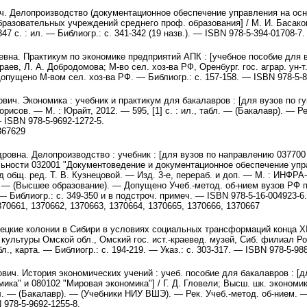
. Делопроизводство (документационное обеспечение управления на осно
бразовательных учреждений среднего проф. образования] / М. И. Басаков
47 с. : ил. — Библиогр.: с. 341-342 (19 назв.). — ISBN 978-5-394-01708-7.
вна. Практикум по экономике предприятий АПК : [учебное пособие для в
раев, Л. А. Добродомова; М-во сел. хоз-ва РФ, Оренбург. гос. аграр. ун-т
Допущено М-вом сел. хоз-ва РФ. — Библиогр.: с. 157-158. — ISBN 978-5-8
ич. Экономика : учебник и практикум для бакалавров : [для вузов по гу
орисов. — М. : Юрайт, 2012. — 595, [1] с. : ил., табл. — (Бакалавр). — 
 ISBN 978-5-9692-1272-5.
367629
ровна. Делопроизводство : учебник : [для вузов по направлению 03770
ьности 032001 "Документоведение и документационное обеспечение управ
д общ. ред. Т. В. Кузнецовой. — Изд. 3-е, перераб. и доп. — М. : ИНФРА-М,
 — (Высшее образование). — Допущено Учеб.-метод. об-нием вузов РФ 
 Библиогр.: с. 349-350 и в подстроч. примеч. — ISBN 978-5-16-004923-6.
70661, 1370662, 1370663, 1370664, 1370665, 1370666, 1370667
ецкие колонии в Сибири в условиях социальных трансформаций конца XIX
о культуры Омской обл., Омский гос. ист.-краевед. музей, Сиб. филиал Ро
бл., карта. — Библиогр.: с. 194-219. — Указ.: с. 303-317. — ISBN 978-5-98
вич. История экономических учений : учеб. пособие для бакалавров : [
ика" и 080102 "Мировая экономика"] / Г. Д. Гловели; Высш. шк. экономики
ил. — (Бакалавр). — (Учебники НИУ ВШЭ). — Рек. Учеб.-метод. об-нием. 
 978-5-9692-1255-8.