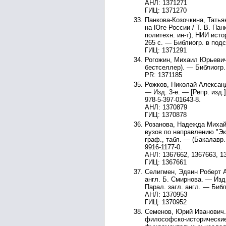
АНЛ: 1371271
ГИЦ: 1371270
Панкова-Козочкина, Татья
на Юге России / Т. В. Пан
политехн. ин-т), НИИ исто
265 с. — Библиогр. в подс
ГИЦ: 1371291
Рогожин, Михаил Юрьевич.
бестселлер). — Библиогр.
PR: 1371185
Рожков, Николай Александ
— Изд. 3-е. — [Репр. из
978-5-397-01643-8.
АНЛ: 1370879
ГИЦ: 1370878
Розанова, Надежда Михай
вузов по направлению "Эко
граф., табл. — (Бакалавр
9916-1177-0.
АНЛ: 1367662, 1367663, 1
ГИЦ: 1367661
Селигмен, Эдвин Роберт Ан
англ. Б. Смирнова. — Изд
Парал. загл. англ. — Библ
АНЛ: 1370953
ГИЦ: 1370952
Семенов, Юрий Иванович. 
философско-исторические 