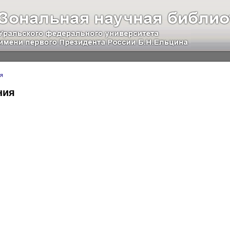
я
ния