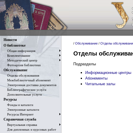
Новости
/
Обслуживание
/
Отделы обслуживани
О библиотеке
Общая информация
Отделы обслужива
Комплектование
Методический центр
Подразделы
Фотоархив библиотеки
Обслуживание
Информационные центры
Отделы обслуживания
Абонементы
Межбиблиотечный абонемент
Читальные залы
Электронная доставка документов
Библиографические услуги
Дополнительные услуги
Ресурсы
Фонды и каталоги
Электронные каталоги
Ресурсы Интернет
Справочная служба
Виртуальная справка
Для дипломных и курсовых работ