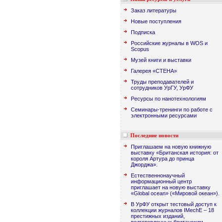
Заказ литературы
Новые поступления
Подписка
Российские журналы в WOS и
Scopus
Музей книги и выставки
Галерея «СТЕНА»
Труды преподавателей и
сотрудников УрГУ, УрФУ
Ресурсы по нанотехнологиям
Семинары-тренинги по работе с
электронными ресурсами
Последние новости
Приглашаем на новую книжную
выставку «Британская история: от
короля Артура до принца
Джорджа».
Естественнонаучный
информационный центр
приглашает на новую выставку
«Global ocean» («Мировой океан»).
В УрФУ открыт тестовый доступ к
коллекции журналов IMechE – 18
престижных изданий,