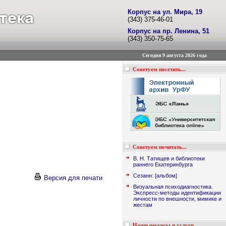
Корпус на ул. Мира, 19
(343) 375-46-01
Корпус на пр. Ленина, 51
(343) 350-75-65
Сегодня 9 августа 2026 года
Советуем посетить...
Советуем почитать...
В. Н. Татищев и библиотеки
раннего Екатеринбурга
Сезанн: [альбом]
Версия для печати
Визуальная психодиагностика.
Экспресс-методы идентификации
личности по внешности, мимике и
жестам
Наши ресурсы и услуги