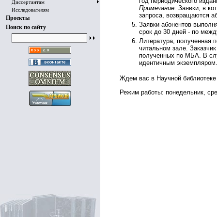
год периодического издан
Диссертантам
Примечание:
Заявки, в ко
Исследователям
запроса, возвращаются аб
Проекты
Заявки абонентов выполня
Поиск по сайту
срок до 30 дней - по меж
Литература, полученная п
читальном зале. Заказчик
полученных по МБА. В слу
идентичным экземпляром
Ждем вас в Научной библиотеке по
Режим работы: понедельник, сред