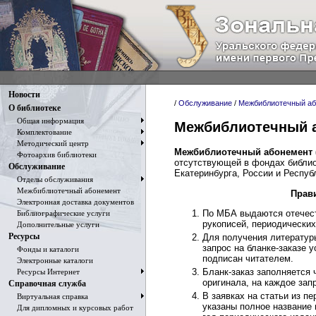
Новости
/
Обслуживание
/
Межбиблиотечный а
О библиотеке
Общая информация
Межбиблиотечный 
Комплектование
Методический центр
Межбиблиотечный абонемент 
Фотоархив библиотеки
отсутствующей в фондах библио
Обслуживание
Екатеринбурга, России и Респуб
Отделы обслуживания
Межбиблиотечный абонемент
Прав
Электронная доставка документов
По МБА выдаются отечест
Библиографические услуги
рукописей, периодических
Дополнительные услуги
Ресурсы
Для получения литератур
запрос на бланке-заказе 
Фонды и каталоги
подписан читателем.
Электронные каталоги
Бланк-заказ заполняется 
Ресурсы Интернет
оригинала, на каждое зап
Справочная служба
В заявках на статьи из п
Виртуальная справка
указаны полное название 
Для дипломных и курсовых работ