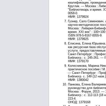
квалификации, проведению
Круглик. — Москва : Либер
"Библиотекарь и время. XX
0058-0.
НМФ: 1379924
Гузнер, Сало Семенович. 
научно-методическое пособ
Москва : Либерея-Бибинфо
время. XXI век" : 100+100
ISBN 978-5-8167-0055-9.
НМФ: 1379925
Елисина, Елена Юрьевна.
как ресурсная база обсл
услуги, предоставляемые 
Санкт-Петербург : Професс
Библиогр.: с. 245-261. — 
НМФ: 1379170
Колесникова, Марина Нико
практическое пособие / М.
— Санкт-Петербург : Профе
Библиогр. с. 149 (12 назв.
НМФ: 1380042
Панкова, Елена Валериевн
руководство для библиоте
Москва : Форум, 2013. — 
Библиогр.: с. 112-113 (18 
223-4.
ОНОД: 1379168