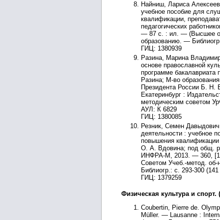
Найниш, Лариса Алексеевн
учебное пособие для слу
квалификации, преподава
педагогических работнико
— 87 с. : ил. — (Высшее о
образованию. — Библиогр.:
ГИЦ: 1380939
Разина, Марина Владимир
основе православной куль
программе бакалавриата п
Разина; М-во образования
Президента России Б. Н. 
Екатеринбург : Издательст
методическим советом УрФ
АУЛ: К 6829
ГИЦ: 1380085
Резник, Семен Давыдович.
деятельности : учебное п
повышения квалификации 
О. А. Вдовина; под общ. р
ИНФРА-М, 2013. — 360, [1
Советом Учеб.-метод. об-
Библиогр.: с. 293-300 (141
ГИЦ: 1379259
Физическая культура и спорт. 
Coubertin, Pierre de. Olympi
Müller. — Lausanne : Intern