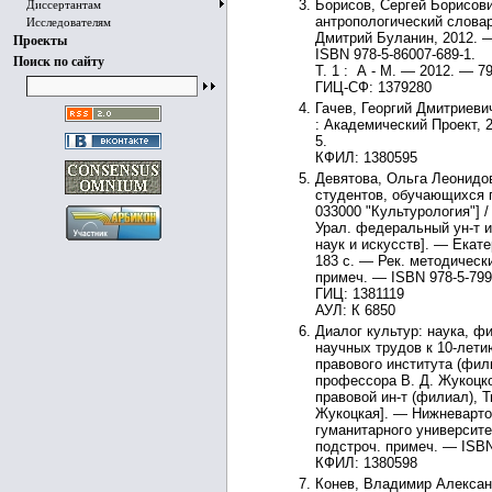
Борисов, Сергей Борисови
Диссертантам
антропологический словарь
Исследователям
Дмитрий Буланин, 2012. 
Проекты
ISBN 978-5-86007-689-1.
Поиск по сайту
Т. 1 : А - М. — 2012. — 79
ГИЦ-СФ: 1379280
Гачев, Георгий Дмитриеви
: Академический Проект, 2
5.
КФИЛ: 1380595
Девятова, Ольга Леонидов
студентов, обучающихся 
033000 "Культурология"] 
Урал. федеральный ун-т и
наук и искусств]. — Екат
183 с. — Рек. методически
примеч. — ISBN 978-5-799
ГИЦ: 1381119
АУЛ: К 6850
Диалог культур: наука, ф
научных трудов к 10-лет
правового института (фил
профессора В. Д. Жукоцког
правовой ин-т (филиал), Т
Жукоцкая]. — Нижневарто
гуманитарного университет
подстроч. примеч. — ISBN
КФИЛ: 1380598
Конев, Владимир Александ