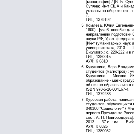
[монография] / [В. Б. Супя
Супяна; Ин-т США и Канады
указаны на обороте тит. л
7.
ГИЦ: 1379192
Комлева, Юлия Евгеньевна
1800) : [учеб. пособие д
направлению подготовки 0
науки РФ, Урал. федераль
[Ин-т гуманитарных наук 
университетата, 2013. — 2
Библиогр.: с. 220-222 и в
ГИЦ: 1380015
АУЛ: К 6810
Кукушкина, Вера Владими
студентов (магистров) : у
Кукушкина. — Москва : ИН
образование - магистратур
об-ния по образованию в о
ISBN 978-5-16-004167-4.
ГИЦ: 1379283
Курсовая работа: написа
студентов, обучающихся 
040100 "Социология" / М-
первого Президента Росси
сост. А. Н. Новгородцева
2013. — 37 с. : ил. — Библ
АУЛ: К 6826
ГИЦ: 1380082