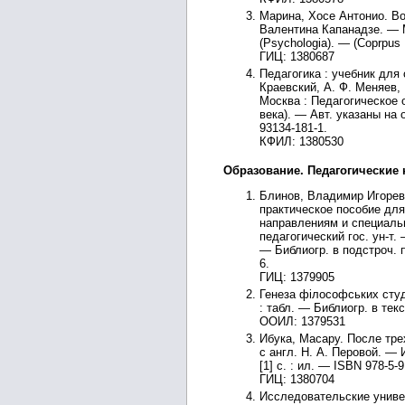
Марина, Хосе Антонио. Во
Валентина Капанадзе. — М
(Psychologia). — (Coprpus 
ГИЦ: 1380687
Педагогика : учебник для 
Краевский, А. Ф. Меняев, 
Москва : Педагогическое 
века). — Авт. указаны на 
93134-181-1.
КФИЛ: 1380530
Образование. Педагогические н
Блинов, Владимир Игорев
практическое пособие дл
направлениям и специально
педагогический гос. ун-т.
— Библиогр. в подстроч. п
6.
ГИЦ: 1379905
Генеза фiлософських студiй
: табл. — Библиогр. в тек
ООИЛ: 1379531
Ибука, Масару. После тре
с англ. Н. А. Перовой. — 
[1] с. : ил. — ISBN 978-5-
ГИЦ: 1380704
Исследовательские униве