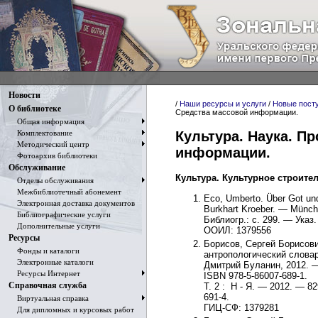
Новости
/
Наши ресурсы и услуги
/
Новые пост
О библиотеке
Средства массовой информации.
Общая информация
Культура. Наука. П
Комплектование
Методический центр
информации.
Фотоархив библиотеки
Обслуживание
Культура. Культурное строител
Отделы обслуживания
Межбиблиотечный абонемент
Eco, Umberto. Über Got un
Электронная доставка документов
Burkhart Kroeber. — Münch
Библиографические услуги
Библиогр.: с. 299. — Указ.
Дополнительные услуги
ООИЛ: 1379556
Ресурсы
Борисов, Сергей Борисови
Фонды и каталоги
антропологический словарь
Электронные каталоги
Дмитрий Буланин, 2012. 
Ресурсы Интернет
ISBN 978-5-86007-689-1.
Справочная служба
Т. 2 : Н - Я. — 2012. — 82
691-4.
Виртуальная справка
ГИЦ-СФ: 1379281
Для дипломных и курсовых работ