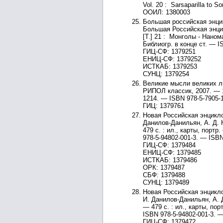
Vol. 20 : Sarsaparilla to So
ООИЛ: 1380003
Большая российская энцикл
Большая Российская энцик
[Т.] 21 : Монголы - Наном
Библиогр. в конце ст. — I
ГИЦ-СФ: 1379251
ЕНИЦ-СФ: 1379252
ИСТКАБ: 1379253
СУНЦ: 1379254
Великие мысли великих лю
РИПОЛ классик, 2007. — 1
1214. — ISBN 978-5-7905-1
ГИЦ: 1379761
Новая Российская энциклоп
Данилов-Данильян, А. Д. 
479 с. : ил., карты, порт
978-5-94802-001-3. — ISBN
ГИЦ-СФ: 1379484
ЕНИЦ-СФ: 1379485
ИСТКАБ: 1379486
ОРК: 1379487
СБФ: 1379488
СУНЦ: 1379489
Новая Российская энциклоп
И. Данилов-Данильян, А. 
— 479 с. : ил., карты, по
ISBN 978-5-94802-001-3. —
ГИЦ-СФ: 1379472