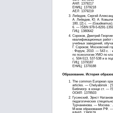
АНЛ: 1379217
ЕНИЦ: 1379218
АЕЛ: 1379219
Лебедев, Сергей Алексан
А. Лебедев, Ю. А. Ковыли
180, [2] с. — (Gaudeamus)
6. — ISBN 978-5-8291-1359
ГИЦ: 1380642
Сороков, Дмитрий Георгие
квалификационных работ 
учебных заведений, обуч
Г. Сороков; Московский г
: Форум, 2010. — 543 с. :
по психологии УМО по кл
с. 504-513, 537-538 и в п
ГИЦ: 1379187
ЕНИЦ: 1379188
Образование. История образов
The common European space o
articles. — Chelyabinsk : [
Библиогр. в конце ст. — I
ООИЛ: 1378503
Гусинский, Эрнст Натанов
педагогических специльнос
Турчанинова. — Москва : Л
М-вом образования РФ. — 
КФИЛ: 1380578