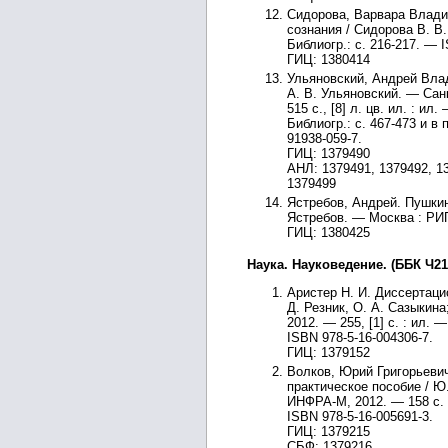
Сидорова, Варвара Влади
сознания / Сидорова В. В.
Библиогр.: с. 216-217. — 
ГИЦ: 1380414
Ульяновский, Андрей Влад
А. В. Ульяновский. — Сан
515 с., [8] л. цв. ил. : и
Библиогр.: с. 467-473 и в
91938-059-7.
ГИЦ: 1379490
АНЛ: 1379491, 1379492, 13
1379499
Ястребов, Андрей. Пушкин
Ястребов. — Москва : РИП
ГИЦ: 1380425
Наука. Науковедение. (ББК Ч21
Аристер Н. И. Диссертаци
Д. Резник, О. А. Сазыкин
2012. — 255, [1] с. : ил. 
ISBN 978-5-16-004306-7.
ГИЦ: 1379152
Волков, Юрий Григорьевич
практическое пособие / Ю.
ИНФРА-М, 2012. — 158 с. :
ISBN 978-5-16-005691-3.
ГИЦ: 1379215
СБФ: 1379216