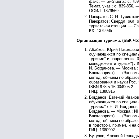
факс. — Библиогр.: с. 759
Темат. указ.: с. 839-856. 
ООИЛ: 1379569
Панкратов С. Н. Туристски
Панкратов; Свердл. обл. о
туристская станция. — Свер
КХ: 1379985
Организация туризма. (ББК Ч51
Абабков, Юрий Николаевич
обучающихся по специаль
туризма" и направлению 
менеджмент и туризм") / Ю
И. Богданова. — Москва :
Бакалавриат). — (Экономи
метод. об-нием по образо
образования и науки Рос. 
ISBN 978-5-16-004905-2.
ГИЦ: 1380915
Богданов, Евгений Иванов
обучающихся по специаль
туризма" / Е. И. Богданов
Богданова. — Москва : ИН
Бакалавриат). — (Экономи
метод. об-нием по образо
в подстроч. примеч. и на с
ГИЦ: 1380902
Бутузов, Алексей Геннадь