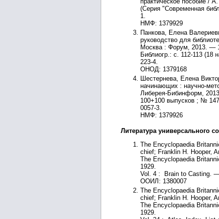
практическое пособие / А.
(Серия "Современная библи
1.
НМФ: 1379929
Панкова, Елена Валериевн
руководство для библиоте
Москва : Форум, 2013. — 
Библиогр.: с. 112-113 (18 
223-4.
ОНОД: 1379168
Шестернева, Елена Викто
начинающих : научно-мето
Либерея-Бибинформ, 2013. 
100+100 выпусков ; № 147)
0057-3.
НМФ: 1379926
Литература универсального со
The Encyclopaedia Britannic
chief; Franklin H. Hooper, 
The Encyclopaedia Britanni
1929.
Vol. 4 : Brain to Casting. 
ООИЛ: 1380007
The Encyclopaedia Britannic
chief; Franklin H. Hooper, 
The Encyclopaedia Britanni
1929.