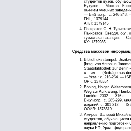
студентов вузов, обучающ
Бутузов. — Москва : Кнору
об-нием учебных заведени
— Библиогр.: с. 246-248. 
ГИЦ: 1379144
АНЛ: 1379145
Панкратов С. Н. Туристски
Панкратов; Свердл. обл. о
туристская станция. — Свер
КХ: 1379985
Средства массовой информаци
Bibliotheksstempel. Bezitz
[hrsg. von Antonius Jammer
Staatsbibliothek zur Berlin
с. : ил. — (Beiträge aus der
— Указ.: с. 216-264. — IS
ОРК: 1378554
Böning, Holger. Welterober
Weg zur Aufklärung. Hambur
Lumière, 2002. — 316 с. — 
Библиогр.: с. 285-299, би
изданий: с. 301-212. — IS
ООИЛ: 1378519
Амиров, Валерий Михайло
студентов, обучающихся 
направлению подготовки 0
науки РФ, Урал. федераль