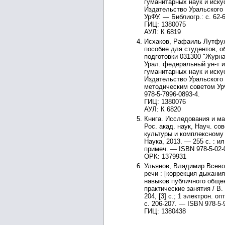
гуманитарных наук и искус
Издательство Уральского 
УрФУ. — Библиогр.: с. 62-
ГИЦ: 1380075
АУЛ: К 6819
Исхаков, Рафаиль Лутфул
пособие для студентов, 
подготовки 031300 "Журнал
Урал. федеральный ун-т и
гуманитарных наук и искус
Издательство Уральского у
методическим советом УрФ
978-5-7996-0893-4.
ГИЦ: 1380076
АУЛ: К 6820
Книга. Исследования и мате
Рос. акад. наук, Науч. со
культуры и комплексному и
Наука, 2013. — 255 с. : и
примеч. — ISBN 978-5-02-
ОРК: 1379931
Ульянов, Владимир Всево
речи : [коррекция дыхани
навыков публичного общен
практические занятия / В.
204, [3] с.; 1 электрон. 
с. 206-207. — ISBN 978-5-
ГИЦ: 1380438