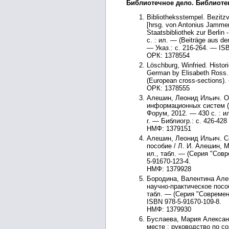
Библиотечное дело. Библиотек
Bibliotheksstempel. Bezitz
[hrsg. von Antonius Jammer
Staatsbibliothek zur Berlin
с. : ил. — (Beiträge aus der
— Указ.: с. 216-264. — IS
ОРК: 1378554
Löschburg, Winfried. Histori
German by Elisabeth Ross. 
(European cross-sections).
ОРК: 1378555
Алешин, Леонид Ильич. О
информационных систем (А
Форум, 2012. — 430 с. : 
г. — Библиогр.: с. 426-428
НМФ: 1379151
Алешин, Леонид Ильич. Со
пособие / Л. И. Алешин, М
ил., табл. — (Серия "Совр
5-91670-123-4.
НМФ: 1379928
Бородина, Валентина Але
научно-практическое пособ
табл. — (Серия "Современн
ISBN 978-5-91670-109-8.
НМФ: 1379930
Буслаева, Мария Алексан
месте : руководство по 