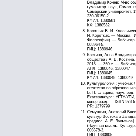
Владимир Конев; М-во общ
гуманитар. наук, Самар. 
Самарский университет, 1
230-06150-2.
КФИЛ: 1380581
КХ: 1380582
Коротких В. И. Классичес
И. Коротких. — Москва : 
Философия). — Библиогр.: 
008964-5.
ГИЦ: 1380946
Костина, Анна Владимиро
общества / А. В. Костин
2013. — 350 с. — Библиог
АНЛ: 1380046, 1380047
ГИЦ: 1380045
КФИЛ: 1380048, 1380049
Культурология : учебник / 
агентство по образованию,
Б. Н. Ельцина; науч. ред.
Екатеринбург : УГТУ-УПИ, 
конце разд. — ISBN 978-5-
PR: 1379799
Семушкин, Анатолий Васи
культур Востока и Запада 
предисл. А. Е. Лукьянов].
(Научная мысль. Культуро
006678-3.
ГИЦ: 1380905