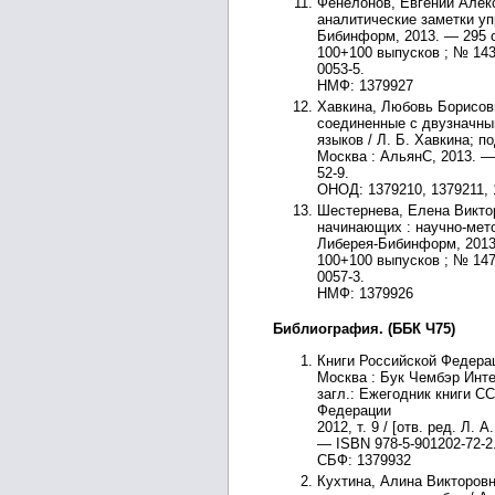
Фенелонов, Евгений Алекс
аналитические заметки уп
Бибинформ, 2013. — 295 с.
100+100 выпусков ; № 143
0053-5.
НМФ: 1379927
Хавкина, Любовь Борисов
соединенные с двузначны
языков / Л. Б. Хавкина; п
Москва : АльянС, 2013. — 
52-9.
ОНОД: 1379210, 1379211, 
Шестернева, Елена Викто
начинающих : научно-мето
Либерея-Бибинформ, 2013. 
100+100 выпусков ; № 147)
0057-3.
НМФ: 1379926
Библиография. (ББК Ч75)
Книги Российской Федераци
Москва : Бук Чембэр Инте
загл.: Ежегодник книги СС
Федерации
2012, т. 9 / [отв. ред. Л.
— ISBN 978-5-901202-72-2
СБФ: 1379932
Кухтина, Алина Викторовн