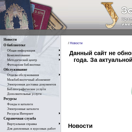
Новости
/
Новости
О библиотеке
Общая информация
Данный сайт не обн
Комплектование
года. За актуальн
Методический центр
Фотоархив библиотеки
Обслуживание
Отделы обслуживания
Межбиблиотечный абонемент
Электронная доставка документов
Библиографические услуги
Дополнительные услуги
Ресурсы
Фонды и каталоги
Электронные каталоги
Ресурсы Интернет
Справочная служба
Виртуальная справка
Новости
Для дипломных и курсовых работ